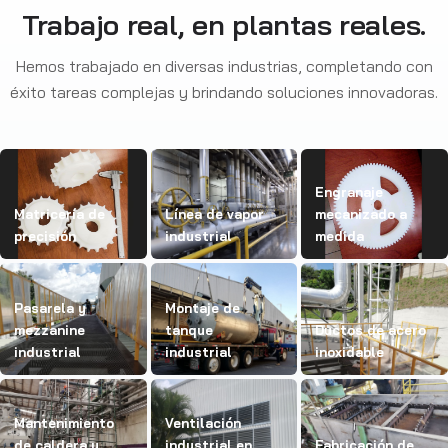
Trabajo real, en plantas reales.
Hemos trabajado en diversas industrias, completando con
éxito tareas complejas y brindando soluciones innovadoras.
Engranaje
Matricería de
Línea de vapor
mecanizado a
precisión
industrial
medida
Pasarela y
Montaje de
mezzanine
tanque
Ductos de acero
industrial
industrial
inoxidable
Mantenimiento
Ventilación
de caldera y
industrial en
Fabricación de