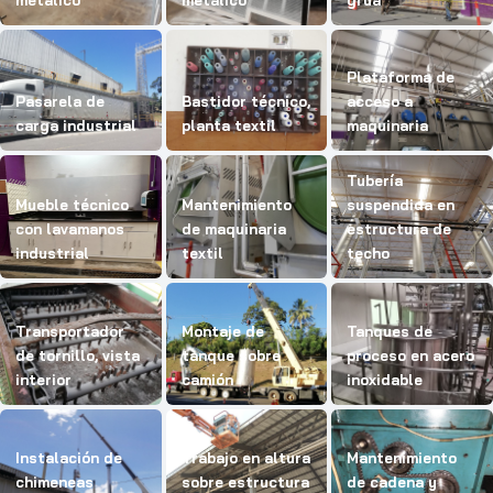
metálico
metálico
grúa
Plataforma de
Pasarela de
Bastidor técnico,
acceso a
carga industrial
planta textil
maquinaria
Tubería
Mueble técnico
Mantenimiento
suspendida en
con lavamanos
de maquinaria
estructura de
industrial
textil
techo
Transportador
Montaje de
Tanques de
de tornillo, vista
tanque sobre
proceso en acero
interior
camión
inoxidable
Instalación de
Trabajo en altura
Mantenimiento
chimeneas
sobre estructura
de cadena y