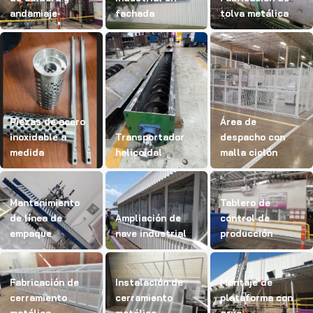
andamiaje
fachada
tolva metálica
Piezas de acero
Área de
inoxidable a
Transportador
despacho con
medida
helicoidal
malla ciclón
Mantenimiento
Tablero de
de línea de
Ampliación de
control de
empaque
nave industrial
producción
Fabricación de
Instalación de
Montaje de
cerramiento
cerramiento
plataforma con