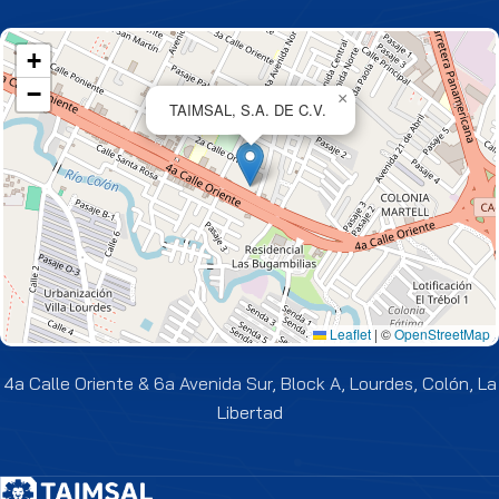
+
−
×
TAIMSAL, S.A. DE C.V.
Leaflet
|
©
OpenStreetMap
4a Calle Oriente & 6a Avenida Sur, Block A, Lourdes, Colón, La
Libertad