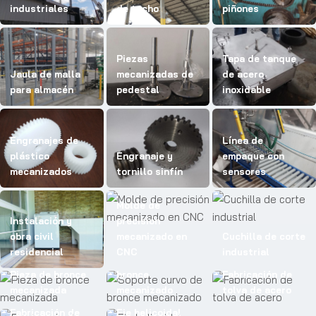
industriales
de techo
piñones
Piezas
Tapa de tanque
Jaula de malla
mecanizadas de
de acero
para almacén
pedestal
inoxidable
Engranajes de
Línea de
plástico
Engranaje y
empaque con
mecanizados
tornillo sinfín
sensores
Molde de
Instalación y
precisión
obra civil
mecanizado en
Cuchilla de corte
residencial
CNC
industrial
Soporte curvo de
Pieza de bronce
bronce
Fabricación de
mecanizada
mecanizado
tolva de acero
Fabricación de
Eje helicoidal